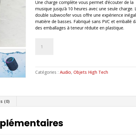
Une charge complète vous permet d’écouter de la
musique jusqu’à 10 heures avec une seule charge. 
double subwoofer vous offre une expérience inéga
matière de basses. Fabriqué sans PVC et emballé 
des emballages à teneur réduite en plastique.
quantité
A
de
l
Enceinte
t
Bluetooth
e
r
Catégories :
Audio
,
Objets High Tech
n
a
t
i
v
s (0)
e
:
plémentaires