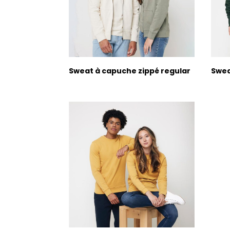
Sweat à capuche zippé regular
Swea