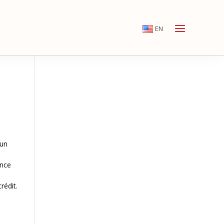
EN
 un
ance
rédit.