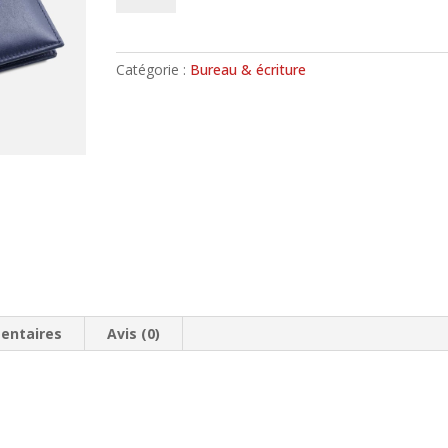
Portfolio
t
en
e
cuir
r
Catégorie :
Bureau & écriture
n
a
t
i
v
e
:
entaires
Avis (0)