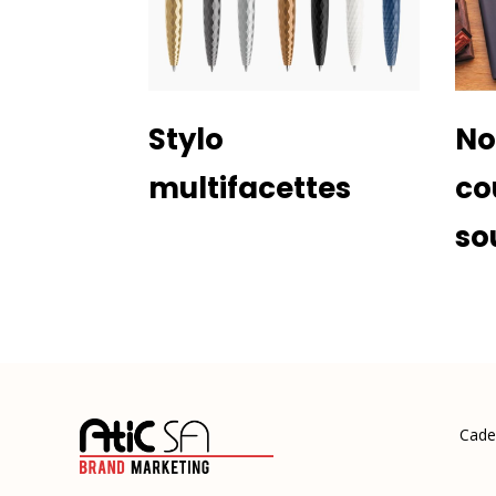
Stylo
No
multifacettes
co
so
Cade